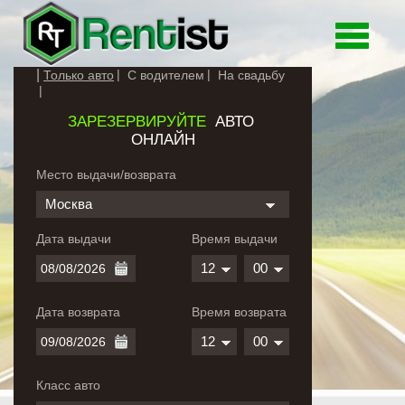
Toggle
navigati
Только авто
С водителем
На свадьбу
ЗАРЕЗЕРВИРУЙТЕ
АВТО
ОНЛАЙН
Место выдачи/возврата
Москва
Дата выдачи
Время выдачи
12
00
Дата возврата
Время возврата
12
00
Класс авто