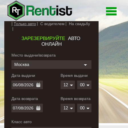
Toggle
navigati
Только авто
С водителем
На свадьбу
ЗАРЕЗЕРВИРУЙТЕ
АВТО
ОНЛАЙН
Место выдачи/возврата
Москва
Дата выдачи
Время выдачи
12
00
Дата возврата
Время возврата
12
00
Класс авто