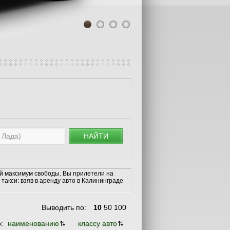
1
2
3
4
НАЙТИ
й максимум свободы. Вы прилетели на
такси: взяв в аренду авто в Калининграде
Выводить по:
10
50
100
о:
наименованию
классу авто