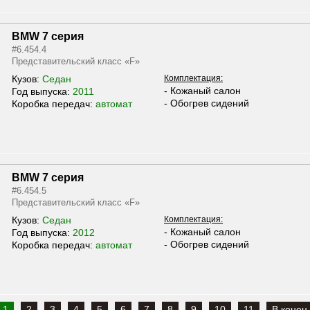
BMW 7 серия
#6.454.4
Представительский класс «F»
Кузов:
Седан
Комплектация:
- Кожаный салон
Год выпуска:
2011
- Обогрев сидений
Коробка передач:
автомат
BMW 7 серия
#6.454.5
Представительский класс «F»
Кузов:
Седан
Комплектация:
- Кожаный салон
Год выпуска:
2012
- Обогрев сидений
Коробка передач:
автомат
1
2
3
4
5
6
7
8
9
10
11
В конец