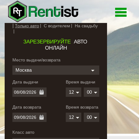
Toggle
navigati
Только авто
С водителем
На свадьбу
ЗАРЕЗЕРВИРУЙТЕ
АВТО
ОНЛАЙН
Место выдачи/возврата
Москва
Дата выдачи
Время выдачи
12
00
Дата возврата
Время возврата
12
00
Класс авто