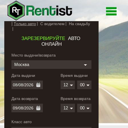
Toggle
navigati
Только авто
С водителем
На свадьбу
ЗАРЕЗЕРВИРУЙТЕ
АВТО
ОНЛАЙН
Место выдачи/возврата
Москва
Дата выдачи
Время выдачи
12
00
Дата возврата
Время возврата
12
00
Класс авто