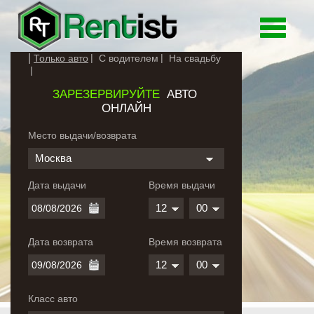
Toggle
navigati
Только авто
С водителем
На свадьбу
ЗАРЕЗЕРВИРУЙТЕ
АВТО
ОНЛАЙН
Место выдачи/возврата
Москва
Дата выдачи
Время выдачи
12
00
Дата возврата
Время возврата
12
00
Класс авто