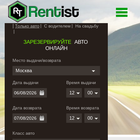
Toggle
navigati
Только авто
С водителем
На свадьбу
ЗАРЕЗЕРВИРУЙТЕ
АВТО
ОНЛАЙН
Место выдачи/возврата
Москва
Дата выдачи
Время выдачи
12
00
Дата возврата
Время возврата
12
00
Класс авто