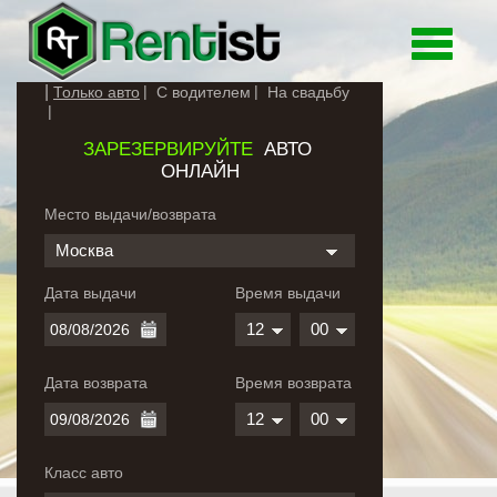
Toggle
navigati
Только авто
С водителем
На свадьбу
ЗАРЕЗЕРВИРУЙТЕ
АВТО
ОНЛАЙН
Место выдачи/возврата
Москва
Дата выдачи
Время выдачи
12
00
Дата возврата
Время возврата
12
00
Класс авто