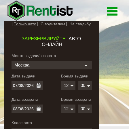
Toggle
navigati
Только авто
С водителем
На свадьбу
ЗАРЕЗЕРВИРУЙТЕ
АВТО
ОНЛАЙН
Место выдачи/возврата
Москва
Дата выдачи
Время выдачи
12
00
Дата возврата
Время возврата
12
00
Класс авто