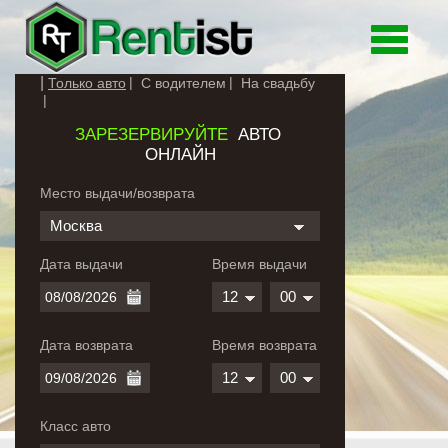
Toggle
navigati
Только авто
С водителем
На свадьбу
ЗАРЕЗЕРВИРУЙТЕ
АВТО
ОНЛАЙН
Место выдачи/возврата
Москва
Дата выдачи
Время выдачи
12
00
Дата возврата
Время возврата
12
00
Класс авто