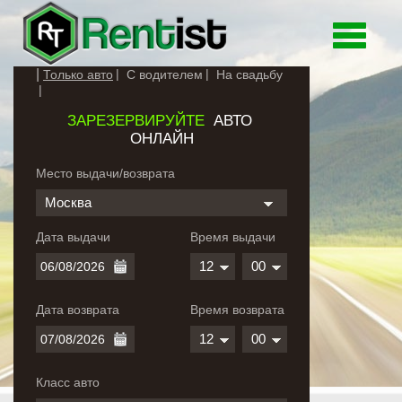
Toggle
navigati
Только авто
С водителем
На свадьбу
ЗАРЕЗЕРВИРУЙТЕ
АВТО
ОНЛАЙН
Место выдачи/возврата
Москва
Дата выдачи
Время выдачи
12
00
Дата возврата
Время возврата
12
00
Класс авто