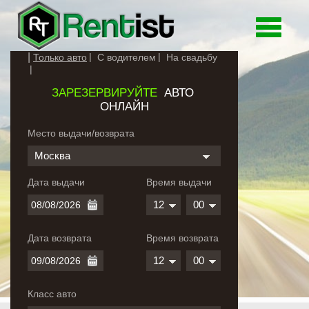
Toggle
navigati
Только авто
С водителем
На свадьбу
ЗАРЕЗЕРВИРУЙТЕ
АВТО
ОНЛАЙН
Место выдачи/возврата
Москва
Дата выдачи
Время выдачи
12
00
Дата возврата
Время возврата
12
00
Класс авто