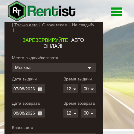
Toggle
navigati
Только авто
С водителем
На свадьбу
ЗАРЕЗЕРВИРУЙТЕ
АВТО
ОНЛАЙН
Место выдачи/возврата
Москва
Дата выдачи
Время выдачи
12
00
Дата возврата
Время возврата
12
00
Класс авто