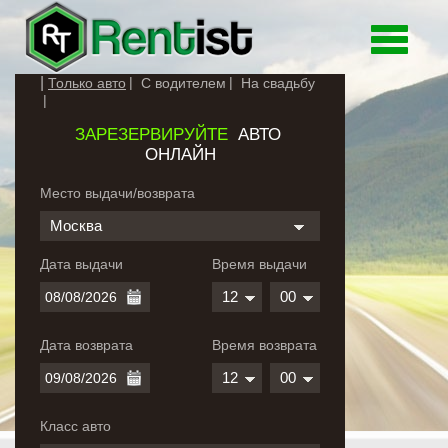
Toggle
navigati
Только авто
С водителем
На свадьбу
ЗАРЕЗЕРВИРУЙТЕ
АВТО
ОНЛАЙН
Место выдачи/возврата
Москва
Дата выдачи
Время выдачи
12
00
Дата возврата
Время возврата
12
00
Класс авто