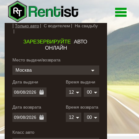
Toggle
navigati
Только авто
С водителем
На свадьбу
ЗАРЕЗЕРВИРУЙТЕ
АВТО
ОНЛАЙН
Место выдачи/возврата
Москва
Дата выдачи
Время выдачи
12
00
Дата возврата
Время возврата
12
00
Класс авто