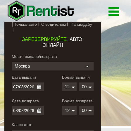
Toggle
navigati
Только авто
С водителем
На свадьбу
ЗАРЕЗЕРВИРУЙТЕ
АВТО
ОНЛАЙН
Место выдачи/возврата
Москва
Дата выдачи
Время выдачи
12
00
Дата возврата
Время возврата
12
00
Класс авто