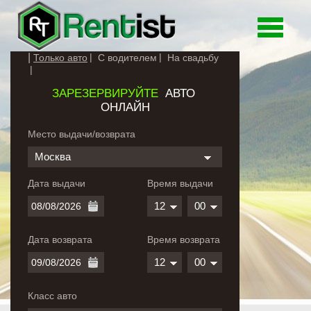
Toggle
navigati
Только авто
С водителем
На свадьбу
ЗАРЕЗЕРВИРУЙТЕ
АВТО
ОНЛАЙН
Место выдачи/возврата
Москва
Дата выдачи
Время выдачи
12
00
Дата возврата
Время возврата
12
00
Класс авто