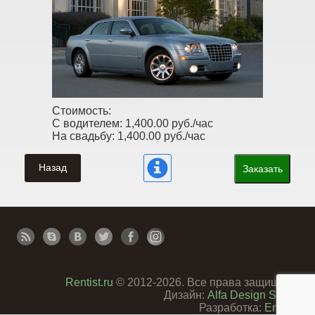
Стоимость:
С водителем:
1,400.00 руб./час
На свадьбу:
1,400.00 руб./час
Назад
Заказать
Rentist.ru
© 2012-2026. Все права защищены
Дизайн:
Alfa Design Studio
Разработка:
Enterra