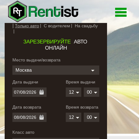
Toggle
navigati
Только авто
С водителем
На свадьбу
ЗАРЕЗЕРВИРУЙТЕ
АВТО
ОНЛАЙН
Место выдачи/возврата
Москва
Дата выдачи
Время выдачи
12
00
Дата возврата
Время возврата
12
00
Класс авто