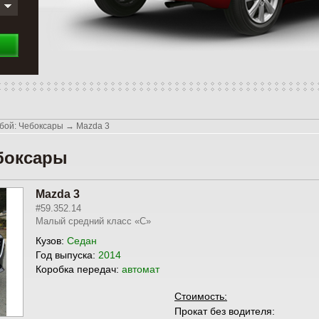
бой: Чебоксары
→
Mazda 3
ебоксары
Mazda 3
#59.352.14
Малый средний класс «С»
Кузов:
Седан
Год выпуска:
2014
Коробка передач:
автомат
Стоимость:
Прокат без водителя: