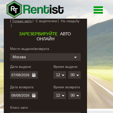
Toggle
navigati
Только авто
С водителем
На свадьбу
ЗАРЕЗЕРВИРУЙТЕ
АВТО
ОНЛАЙН
Место выдачи/возврата
Москва
Дата выдачи
Время выдачи
12
00
Дата возврата
Время возврата
12
00
Класс авто