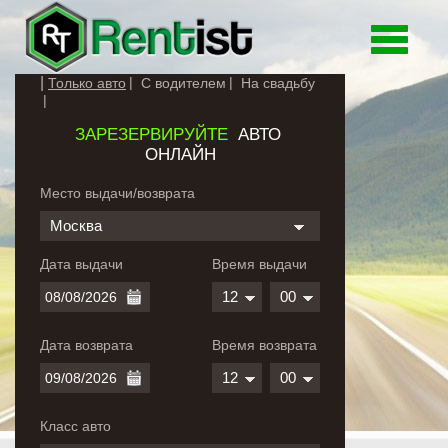
Toggle
navigati
Только авто
С водителем
На свадьбу
ЗАРЕЗЕРВИРУЙТЕ
АВТО
ОНЛАЙН
Место выдачи/возврата
Москва
Дата выдачи
Время выдачи
12
00
Дата возврата
Время возврата
12
00
Класс авто