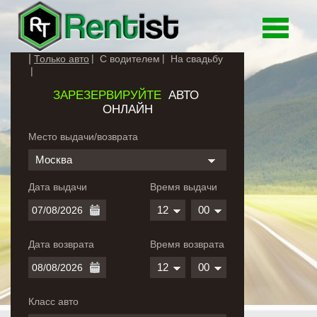
Toggle
navigati
Только авто
С водителем
На свадьбу
ЗАРЕЗЕРВИРУЙТЕ
АВТО
ОНЛАЙН
Место выдачи/возврата
Москва
Дата выдачи
Время выдачи
12
00
Дата возврата
Время возврата
12
00
Класс авто