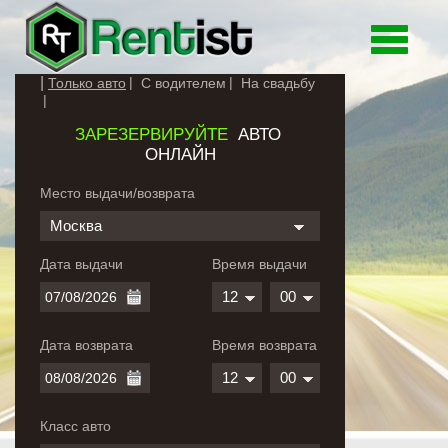
Toggle
navigati
Только авто
С водителем
На свадьбу
ЗАРЕЗЕРВИРУЙТЕ
АВТО
ОНЛАЙН
Место выдачи/возврата
Москва
Дата выдачи
Время выдачи
12
00
Дата возврата
Время возврата
12
00
Класс авто