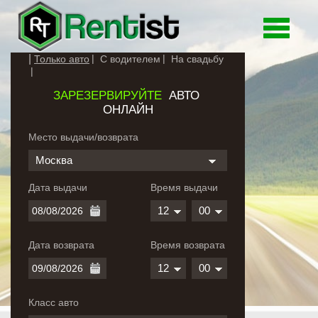
Toggle
navigati
Только авто
С водителем
На свадьбу
ЗАРЕЗЕРВИРУЙТЕ
АВТО
ОНЛАЙН
Место выдачи/возврата
Москва
Дата выдачи
Время выдачи
12
00
Дата возврата
Время возврата
12
00
Класс авто