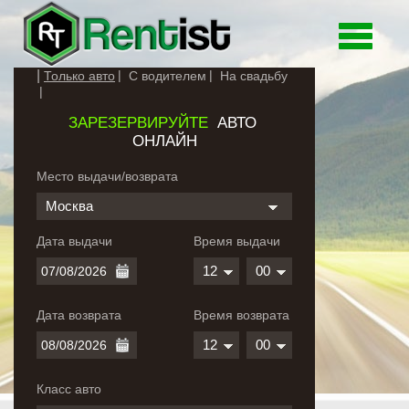
Toggle
navigati
Только авто
С водителем
На свадьбу
ЗАРЕЗЕРВИРУЙТЕ
АВТО
ОНЛАЙН
Место выдачи/возврата
Москва
Дата выдачи
Время выдачи
12
00
Дата возврата
Время возврата
12
00
Класс авто