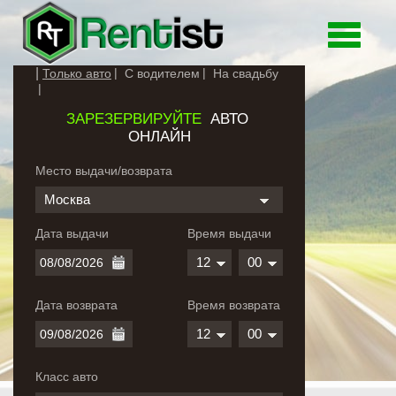
Toggle
navigati
Только авто
С водителем
На свадьбу
ЗАРЕЗЕРВИРУЙТЕ
АВТО
ОНЛАЙН
Место выдачи/возврата
Москва
Дата выдачи
Время выдачи
12
00
Дата возврата
Время возврата
12
00
Класс авто