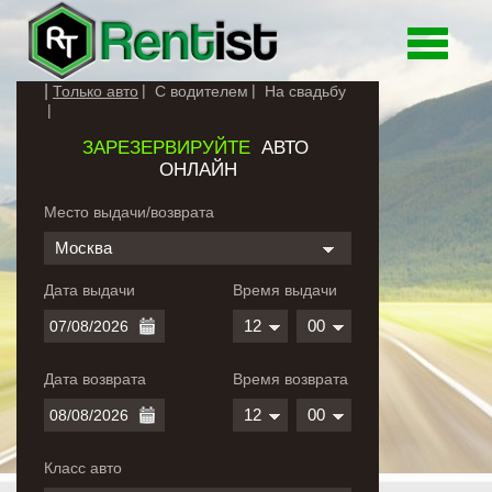
Toggle
navigati
Только авто
С водителем
На свадьбу
ЗАРЕЗЕРВИРУЙТЕ
АВТО
ОНЛАЙН
Место выдачи/возврата
Москва
Дата выдачи
Время выдачи
12
00
Дата возврата
Время возврата
12
00
Класс авто