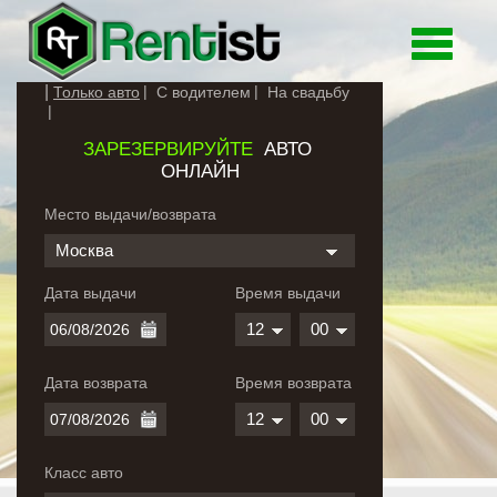
Toggle
navigati
Только авто
С водителем
На свадьбу
ЗАРЕЗЕРВИРУЙТЕ
АВТО
ОНЛАЙН
Место выдачи/возврата
Москва
Дата выдачи
Время выдачи
12
00
Дата возврата
Время возврата
12
00
Класс авто