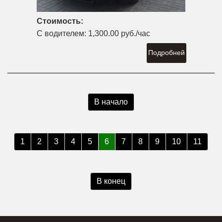
Стоимость:
С водителем:
1,300.00 руб./час
Подробней
В начало
1
2
3
4
5
6
7
8
9
10
11
В конец