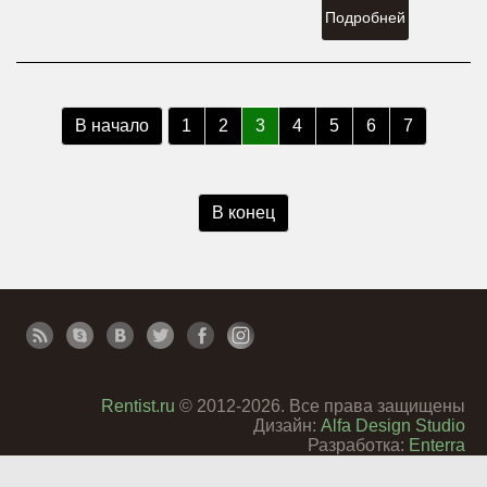
Подробней
В начало
1
2
3
4
5
6
7
В конец
Rentist.ru
© 2012-2026. Все права защищены
Дизайн:
Alfa Design Studio
Разработка:
Enterra