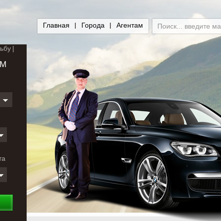
Главная
Города
Агентам
ьбу
ЕМ
и
та