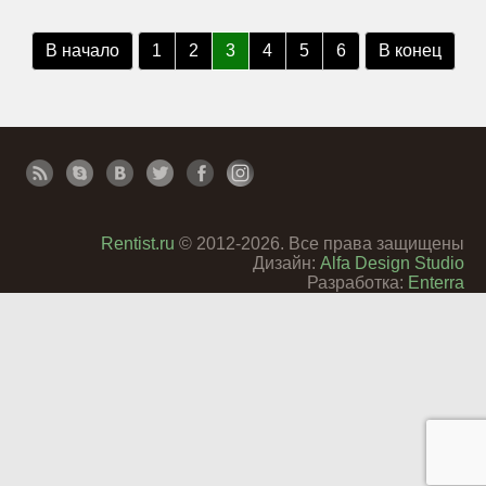
В начало
1
2
3
4
5
6
В конец
Rentist.ru
© 2012-2026. Все права защищены
Дизайн:
Alfa Design Studio
Разработка:
Enterra