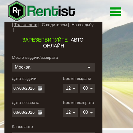
Toggle
navigati
Только авто
С водителем
На свадьбу
ЗАРЕЗЕРВИРУЙТЕ
АВТО
ОНЛАЙН
Место выдачи/возврата
Москва
Дата выдачи
Время выдачи
12
00
Дата возврата
Время возврата
12
00
Класс авто