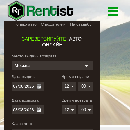
Toggle
navigati
Только авто
С водителем
На свадьбу
ЗАРЕЗЕРВИРУЙТЕ
АВТО
ОНЛАЙН
Место выдачи/возврата
Москва
Дата выдачи
Время выдачи
12
00
Дата возврата
Время возврата
12
00
Класс авто