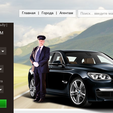
Главная
Города
Агентам
ьбу
ЕМ
и
та