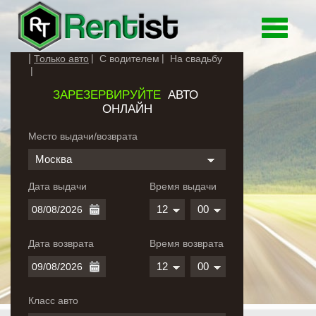
Toggle
navigati
Только авто
С водителем
На свадьбу
ЗАРЕЗЕРВИРУЙТЕ
АВТО
ОНЛАЙН
Место выдачи/возврата
Москва
Дата выдачи
Время выдачи
12
00
Дата возврата
Время возврата
12
00
Класс авто