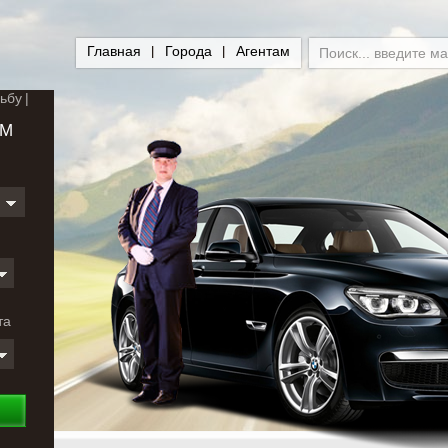
Главная
Города
Агентам
ьбу
ЕМ
и
та